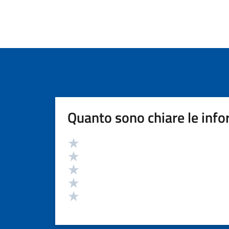
Quanto sono chiare le info
Valutazione
Valuta 5 stelle su 5
Valuta 4 stelle su 5
Valuta 3 stelle su 5
Valuta 2 stelle su 5
Valuta 1 stelle su 5