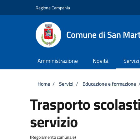
Salta al contenuto principale
Skip to footer content
Regione Campania
Comune di San Mart
Amministrazione
Novità
Servizi
Briciole di pane
Home
/
Servizi
/
Educazione e formazione
Trasporto scolasti
servizio
(Regolamento comunale)