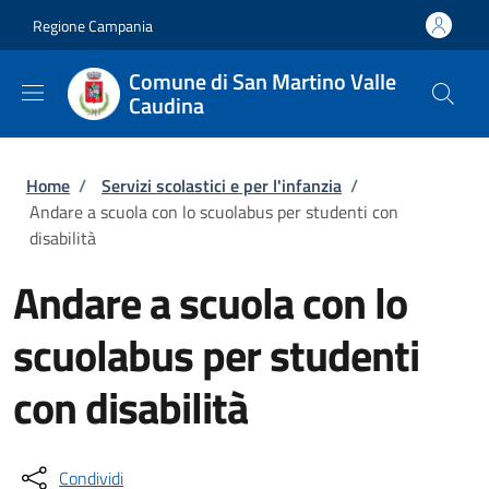
Salta al contenuto principale
Skip to footer content
Regione Campania
Comune di San Martino Valle
Caudina
Briciole di pane
Home
/
Servizi scolastici e per l'infanzia
/
Andare a scuola con lo scuolabus per studenti con
disabilità
Andare a scuola con lo
scuolabus per studenti
con disabilità
Condividi